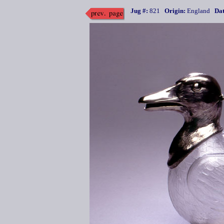
Jug #:
821
Origin:
England
Dat