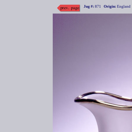
Jug #:
871
Origin:
Englan