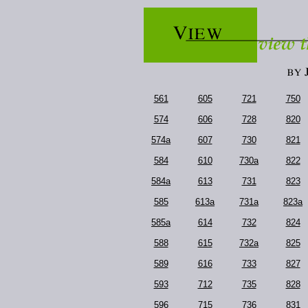
561
605
721
750
574
606
728
820
574a
607
730
821
584
610
730a
822
584a
613
731
823
585
613a
731a
823a
585a
614
732
824
588
615
732a
825
589
616
733
827
593
712
735
828
596
715
736
831