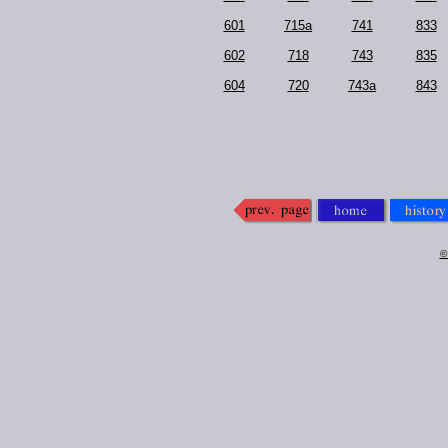
601
715a
741
833
602
718
743
835
604
720
743a
843
©